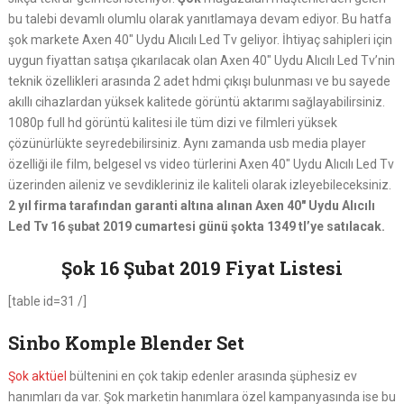
bu talebi devamlı olumlu olarak yanıtlamaya devam ediyor. Bu hatfa
şok markete Axen 40″ Uydu Alıcılı Led Tv geliyor. İhtiyaç sahipleri için
uygun fiyattan satışa çıkarılacak olan Axen 40″ Uydu Alıcılı Led Tv’nin
teknik özellikleri arasında 2 adet hdmi çıkışı bulunması ve bu sayede
akıllı cihazlardan yüksek kalitede görüntü aktarımı sağlayabilirsiniz.
1080p full hd görüntü kalitesi ile tüm dizi ve filmleri yüksek
çözünürlükte seyredebilirsiniz. Aynı zamanda usb media player
özelliği ile film, belgesel vs video türlerini Axen 40″ Uydu Alıcılı Led Tv
üzerinden aileniz ve sevdikleriniz ile kaliteli olarak izleyebileceksiniz.
2 yıl firma tarafından garanti altına alınan Axen 40″ Uydu Alıcılı
Led Tv 16 şubat 2019 cumartesi günü şokta 1349 tl’ye satılacak.
Şok 16 Şubat 2019 Fiyat Listesi
[table id=31 /]
Sinbo Komple Blender Set
Şok aktüel
bültenini en çok takip edenler arasında şüphesiz ev
hanımları da var. Şok marketin hanımlara özel kampanyasında ise bu