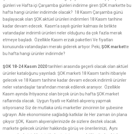
günleri ve Hafta içi Çarşamba günleri indirime giren ŞOK markette bu
hafta hangi ürünler indirimde olacak? 18 Kasım Çarşamba günü
başlayacak olan ŞOK aktüel ürünleri indirimleri 18 Kasım tarihine
kadar devam edecek. Kasım’a sayılı günler kalması ile birlikte
vatandaşlar indirimli ürünleri neler olduğunu da çok fazla merak
etmeye başladı. Özellikle Kasım erzak paketleri Ve fiyatları
konusunda vatandaşları merakı giderek artıyor. Peki,
ŞOK market
te
bu hafta hangi ürünler indirimde?
ŞOK 18-24 Kasım 2020
tarihleri arasında geçerli olacak olan aktüel
ürünler kataloğunu yayınladı. ŞOK marketi 18 Kasım tarihi itibariyle
gelecek ve 18 Kasım tarihine kadar devam edecek indirimli ürünler
neler vatandaşlar tarafından merak edilerek aranıyor. Özellikle
Kasım ayında İhtiyacınız olan birçok ürün bu hafta ŞOK market
raflarında olacak. Uygun fiyatlı ve Kaliteli alışveriş yapmak
istiyorsanız Siz de mutlaka ünlü marketler zincirinin bir şubesine
uğrayın. Aile ekonomisine sağladığı katkılar ile Her zaman ön plana
çıkıyor ŞOK, Kasım alışverişlerinizde de sizlere destek olacak.
markete gelecek ürünler hakkında görüş ve önerilerinizi, Aynı