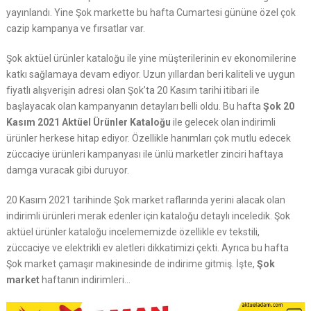
yayınlandı. Yine Şok markette bu hafta Cumartesi gününe özel çok
cazip kampanya ve fırsatlar var.
Şok aktüel ürünler kataloğu ile yine müşterilerinin ev ekonomilerine
katkı sağlamaya devam ediyor. Uzun yıllardan beri kaliteli ve uygun
fiyatlı alışverişin adresi olan Şok’ta 20 Kasım tarihi itibari ile
başlayacak olan kampanyanın detayları belli oldu. Bu hafta
Şok
20
Kasım
2021 Aktüel Ürünler Kataloğu
ile gelecek olan indirimli
ürünler herkese hitap ediyor. Özellikle hanımları çok mutlu edecek
züccaciye ürünleri kampanyası ile ünlü marketler zinciri haftaya
damga vuracak gibi duruyor.
20 Kasım 2021 tarihinde Şok market raflarında yerini alacak olan
indirimli ürünleri merak edenler için kataloğu detaylı inceledik. Şok
aktüel ürünler kataloğu incelememizde özellikle ev tekstili,
züccaciye ve elektrikli ev aletleri dikkatimizi çekti. Ayrıca bu hafta
Şok market çamaşır makinesinde de indirime gitmiş. İşte,
Şok
market
haftanın indirimleri…