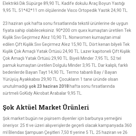
Elektrikli Dik Süpürge 89,90 TL. Kadife dokulu Araç Boyun Yastığı
9,95 TL. 51*42*11 cm ölçülerinde Visco Ortopedik Yastık 24,90 TL.
23 haziran şok hafta sonu fırsatlarında tekstil ürünlerine de uygun
fiyata sahip olabileceksiniz. 90*200 cm quex kumaştan üretilen Tek
Kişilik Sıvı Geçirmez Alez 10,90 TL. Nonwomen kumaştan imal
edilen Çift Kişilik Sıvı Geçirmez Alez 15,90 TL. Dört kenarı bilyeli Tek
Kişilik Çok Amaçlı Yatak Örtüsü 24,90 TL. Lazer kapitoneli Çift Kişilik
Çok Amaçlı Yatak Örtüsü 29,90 TL. Biyeli Minder 7,95 TL. 52 tel
pamuk kumaştan üretilen Dolgulu Minder 3,95 TL. Dar kalıplı, farklı
bedenlerde Bayan Tayt 14,90 TL. Termo tabanlı Bay / Bayan
Yürüyüş Ayakkabısı 29,90 TL. Çocukların 1 tane üründe olsan
unutulmadığı
şok 23 haziran 2018
hafta sonu fırsatlarında
sürtmeli GoKidy Akrobat Arabalar 9,95 TL.
Şok Aktüel Market Ürünleri
Şok market bugün ne pişirsem diyenler için barbunya yemeğini
öneriyor. 25 tl ve üzeri alışverişlerde geçerli olacak kampanyada 360
ml Blendax Şampuan Çeşitleri 7,50 tl yerine 5 TL. 25 haziran ve 26