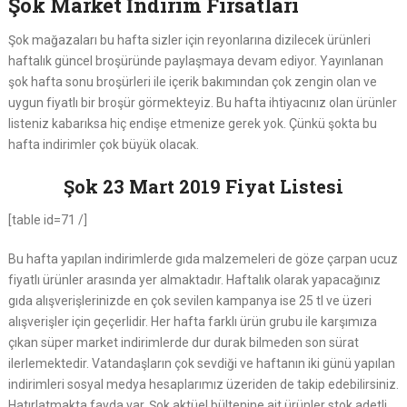
Şok Market İndirim Fırsatları
Şok mağazaları bu hafta sizler için reyonlarına dizilecek ürünleri
haftalık güncel broşüründe paylaşmaya devam ediyor. Yayınlanan
şok hafta sonu broşürleri ile içerik bakımından çok zengin olan ve
uygun fiyatlı bir broşür görmekteyiz. Bu hafta ihtiyacınız olan ürünler
listeniz kabarıksa hiç endişe etmenize gerek yok. Çünkü şokta bu
hafta indirimler çok büyük olacak.
Şok 23 Mart 2019 Fiyat Listesi
[table id=71 /]
Bu hafta yapılan indirimlerde gıda malzemeleri de göze çarpan ucuz
fiyatlı ürünler arasında yer almaktadır. Haftalık olarak yapacağınız
gıda alışverişlerinizde en çok sevilen kampanya ise 25 tl ve üzeri
alışverişler için geçerlidir. Her hafta farklı ürün grubu ile karşımıza
çıkan süper market indirimlerde dur durak bilmeden son sürat
ilerlemektedir. Vatandaşların çok sevdiği ve haftanın iki günü yapılan
indirimleri sosyal medya hesaplarımız üzeriden de takip edebilirsiniz.
Hatırlatmakta fayda var. Şok aktüel bültenine ait ürünler stok adetli