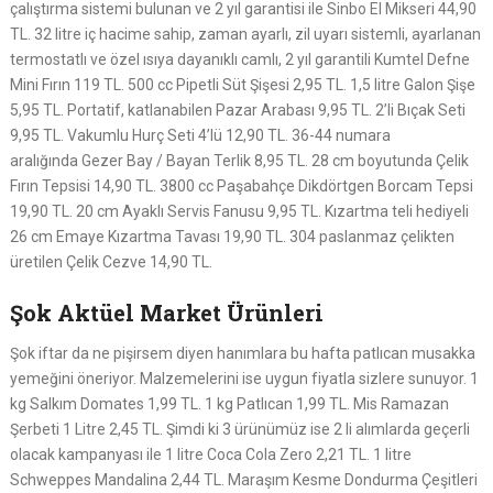
çalıştırma sistemi bulunan ve 2 yıl garantisi ile Sinbo El Mikseri 44,90
TL. 32 litre iç hacime sahip, zaman ayarlı, zil uyarı sistemli, ayarlanan
termostatlı ve özel ısıya dayanıklı camlı, 2 yıl garantili Kumtel Defne
Mini Fırın 119 TL. 500 cc Pipetli Süt Şişesi 2,95 TL. 1,5 litre Galon Şişe
5,95 TL. Portatif, katlanabilen Pazar Arabası 9,95 TL. 2’li Bıçak Seti
9,95 TL. Vakumlu Hurç Seti 4’lü 12,90 TL. 36-44 numara
aralığında Gezer Bay / Bayan Terlik 8,95 TL. 28 cm boyutunda Çelik
Fırın Tepsisi 14,90 TL. 3800 cc Paşabahçe Dikdörtgen Borcam Tepsi
19,90 TL. 20 cm Ayaklı Servis Fanusu 9,95 TL. Kızartma teli hediyeli
26 cm Emaye Kızartma Tavası 19,90 TL. 304 paslanmaz çelikten
üretilen Çelik Cezve 14,90 TL.
Şok Aktüel Market Ürünleri
Şok iftar da ne pişirsem diyen hanımlara bu hafta patlıcan musakka
yemeğini öneriyor. Malzemelerini ise uygun fiyatla sizlere sunuyor. 1
kg Salkım Domates 1,99 TL. 1 kg Patlıcan 1,99 TL. Mis Ramazan
Şerbeti 1 Litre 2,45 TL. Şimdi ki 3 ürünümüz ise 2 li alımlarda geçerli
olacak kampanyası ile 1 litre Coca Cola Zero 2,21 TL. 1 litre
Schweppes Mandalina 2,44 TL. Maraşım Kesme Dondurma Çeşitleri