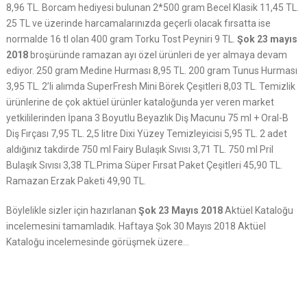
8,96 TL. Borcam hediyesi bulunan 2*500 gram Becel Klasik 11,45 TL.
25 TL ve üzerinde harcamalarınızda geçerli olacak fırsatta ise
normalde 16 tl olan 400 gram Torku Tost Peyniri 9 TL.
Şok 23 mayıs
2018
broşüründe ramazan ayı özel ürünleri de yer almaya devam
ediyor. 250 gram Medine Hurması 8,95 TL. 200 gram Tunus Hurması
3,95 TL. 2’li alımda SuperFresh Mini Börek Çeşitleri 8,03 TL. Temizlik
ürünlerine de çok aktüel ürünler kataloğunda yer veren market
yetkililerinden İpana 3 Boyutlu Beyazlık Diş Macunu 75 ml + Oral-B
Diş Fırçası 7,95 TL. 2,5 litre Dixi Yüzey Temizleyicisi 5,95 TL. 2 adet
aldığınız takdirde 750 ml Fairy Bulaşık Sıvısı 3,71 TL. 750 ml Pril
Bulaşık Sıvısı 3,38 TL.Prima Süper Fırsat Paket Çeşitleri 45,90 TL.
Ramazan Erzak Paketi 49,90 TL.
Böylelikle sizler için hazırlanan
Şok 23 Mayıs 2018
Aktüel Kataloğu
incelemesini tamamladık. Haftaya Şok 30 Mayıs 2018 Aktüel
Kataloğu incelemesinde görüşmek üzere…