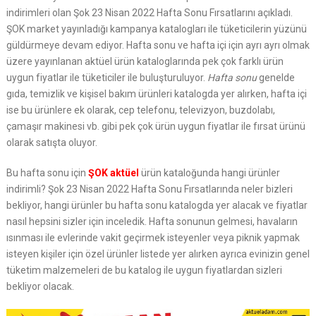
indirimleri olan Şok 23 Nisan 2022 Hafta Sonu Fırsatlarını açıkladı.
ŞOK market yayınladığı kampanya katalogları ile tüketicilerin yüzünü
güldürmeye devam ediyor. Hafta sonu ve hafta içi için ayrı ayrı olmak
üzere yayınlanan aktüel ürün kataloglarında pek çok farklı ürün
uygun fiyatlar ile tüketiciler ile buluşturuluyor.
Hafta sonu
genelde
gıda, temizlik ve kişisel bakım ürünleri katalogda yer alırken, hafta içi
ise bu ürünlere ek olarak, cep telefonu, televizyon, buzdolabı,
çamaşır makinesi vb. gibi pek çok ürün uygun fiyatlar ile fırsat ürünü
olarak satışta oluyor.
Bu hafta sonu için
ŞOK aktüel
ürün kataloğunda hangi ürünler
indirimli? Şok 23 Nisan 2022 Hafta Sonu Fırsatlarında neler bizleri
bekliyor, hangi ürünler bu hafta sonu katalogda yer alacak ve fiyatlar
nasıl hepsini sizler için inceledik. Hafta sonunun gelmesi, havaların
ısınması ile evlerinde vakit geçirmek isteyenler veya piknik yapmak
isteyen kişiler için özel ürünler listede yer alırken ayrıca evinizin genel
tüketim malzemeleri de bu katalog ile uygun fiyatlardan sizleri
bekliyor olacak.