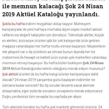
ile memnun kalacağı Şok 24 Nisan
2019 Aktüel Kataloğu yayınlandı.
Şokta bu hafta
indirim tezgahları dolup taşıyor. Muhteşem
kampanyalar ile yeni haftaya merhaba diyen süper market aktüel
raflarını siz değerli takipçileri için donatıyor. Teknolojik aletler, küçük
ev aletleri, züccaciye ürünleri gibi bir çok kategoride ürün getiren
mağaza vatandaşları her hafta mutlu etmeyi başarıyor. Müşterilerin
tek şikayeti var o da ürünlerin az olması bunun dışında her tür
malzemesi ile hesaplı ve kaliteli ürün sunan şok marketleri vatandaşı
memnun etmeyi başarıyor. Bu hafta bizleri bekleyen
Şok 24 Nisan
2019
Aktüel Kataloğunda nelerin olduğunu merak ediyor musunuz?
Şok aktüel
ürünleri ile bu hafta hangi ürünler kampanyaya dahil
olacak? 24 nisan 2019 çarşamba günü başlayan indirimler ne
zamana kadar sürecek? Bu tip sorular devamlı sanal alemde
dolaşmakta, eğer sizlerde soruların cevaplarını merak ediyorsanız.
Doğru yerdesiniz tüm cevaplar bu sayfada yer alıyor.
Tüm ailenizle beraber bu hafta şok markete gitmenizi öneririz. 24