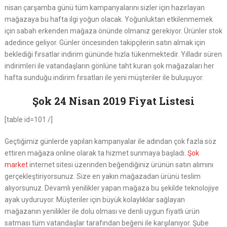
nisan çarşamba günü tüm kampanyalarını sizler için hazırlayan
mağazaya bu hafta ilgi yoğun olacak. Yoğunluktan etkilenmemek
için sabah erkenden mağaza önünde olmanız gerekiyor. Ürünler stok
adedince geliyor. Günler öncesinden takipçilerin satın almak için
beklediği fırsatlar indirim gününde hızla tükenmektedir. Yılladır süren
indirimleri ile vatandaşların gönlüne taht kuran şok mağazaları her
hafta sunduğu indirim fırsatları ile yeni müşteriler ile buluşuyor.
Şok 24 Nisan 2019 Fiyat Listesi
[table id=101 /]
Geçtiğimiz günlerde yapılan kampanyalar ile adından çok fazla söz
ettiren mağaza online olarak ta hizmet sunmaya başladı.
Şok
market
internet sitesi üzerinden beğendiğiniz ürünün satın alımını
gerçekleştiriyorsunuz. Size en yakın mağazadan ürünü teslim
alıyorsunuz. Devamlı yenilikler yapan mağaza bu şekilde teknolojiye
ayak uyduruyor. Müşteriler için büyük kolaylıklar sağlayan
mağazanın yenilikler ile dolu olması ve denli uygun fiyatlı ürün
satması tüm vatandaşlar tarafından beğeni ile karşılanıyor. Şube