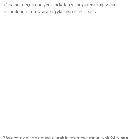
ağına her geçen gün yenisini katan ve büyüyen mağazanın
indirimlerini sitemiz aracılığıyla takip edebilirsiniz.
Böylece sizler için detaylı olarak incelemeye alınan
Şok 24 Nisan