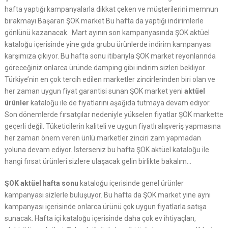
hafta yaptığı kampanyalarla dikkat çeken ve müşterilerini memnun
bırakmayı Başaran ŞOK market Bu hafta da yaptığı indirimlerle
gönlünü kazanacak. Mart ayının son kampanyasında ŞOK aktüel
kataloğu içerisinde yine gıda grubu ürünlerde indirim kampanyası
karşımıza çıkıyor. Bu hafta sonu itibarıyla ŞOK market reyonlarında
göreceğiniz onlarca üründe damping gibi indirim sizleri bekliyor.
Türkiye’nin en çok tercih edilen marketler zincirlerinden biri olan ve
her zaman uygun fiyat garantisi sunan ŞOK market yeni
aktüel
ürünler
kataloğu ile de fiyatlarını aşağıda tutmaya devam ediyor.
Son dönemlerde fırsatçılar nedeniyle yükselen fiyatlar ŞOK markette
geçerli değil. Tüketicilerin kaliteli ve uygun fiyatlı alışveriş yapmasına
her zaman önem veren ünlü marketler zinciri zam yapmadan
yoluna devam ediyor. İsterseniz bu hafta ŞOK aktüel kataloğu ile
hangi fırsat ürünleri sizlere ulaşacak gelin birlikte bakalım…
ŞOK aktüel hafta sonu
kataloğu içerisinde genel ürünler
kampanyası sizlerle buluşuyor. Bu hafta da ŞOK market yine aynı
kampanyası içerisinde onlarca ürünü çok uygun fiyatlarla satışa
sunacak. Hafta içi kataloğu içerisinde daha çok ev ihtiyaçları,