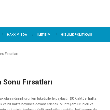
HAKKIMIZDA
İLETIŞIM
GIZLILIK POLITIKASI
u Fırsatları
 Sonu Fırsatları
k olan indirimli ürünleri tüketicilerle paylaştı.
ŞOK aktüel hafta
k ve bir hafta boyunca devam edecek. Muhteşem ürünleri ve
lerin beğenisini toplayan ünlü marketler zinciri bu hafta sonu da