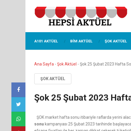
A101 AKTÜEL
BIM AKTÜEL
ŞOK AKTÜEL
Ana Sayfa
-
Şok Aktüel
-
Şok 25 Şubat 2023 Hafta Son
ŞOK AKTÜEL
Şok 25 Şubat 2023 Hafta
ŞOK market hafta sonu itibariyle raflarda yerini alaca
sonu
kampanyası 25 Şubat 2023 tarihinde başlayaca
efsane fiyatları ile her zaman dikkat çekerek tüketici