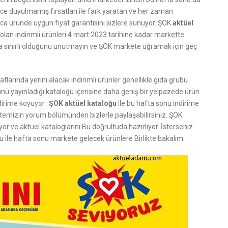
nce duyulmamış fırsatları ile fark yaratan ve her zaman
a üründe uygun fiyat garantisini sizlere sunuyor. ŞOK
aktüel
olan indirimli ürünleri 4 mart 2023 tarihine kadar markette
rla sınırlı olduğunu unutmayın ve ŞOK markete uğramak için geç
larında yerini alacak indirimli ürünler genellikle gıda grubu
 yayınladığı kataloğu içerisine daha geniş bir yelpazede ürün
dirime koyuyor.
ŞOK aktüel kataloğu
ile bu hafta sonu indirime
sitemizin yorum bölümünden bizlerle paylaşabilirsiniz. ŞOK
or ve aktüel kataloglarını Bu doğrultuda hazırlıyor. İsterseniz
ile hafta sonu markete gelecek ürünlere Birlikte bakalım.