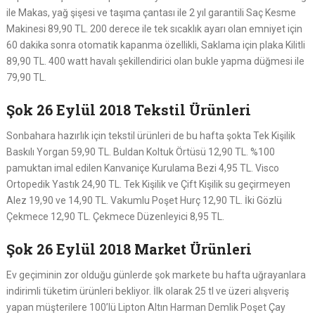
ile Makas, yağ şişesi ve taşıma çantası ile 2 yıl garantili Saç Kesme
Makinesi 89,90 TL. 200 derece ile tek sıcaklık ayarı olan emniyet için
60 dakika sonra otomatik kapanma özellikli, Saklama için plaka Kilitli
89,90 TL. 400 watt havalı şekillendirici olan bukle yapma düğmesi ile
79,90 TL.
Şok 26 Eylül 2018 Tekstil Ürünleri
Sonbahara hazırlık için tekstil ürünleri de bu hafta şokta Tek Kişilik
Baskılı Yorgan 59,90 TL. Buldan Koltuk Örtüsü 12,90 TL. %100
pamuktan imal edilen Kanvaniçe Kurulama Bezi 4,95 TL. Visco
Ortopedik Yastık 24,90 TL. Tek Kişilik ve Çift Kişilik su geçirmeyen
Alez 19,90 ve 14,90 TL. Vakumlu Poşet Hurç 12,90 TL. İki Gözlü
Çekmece 12,90 TL. Çekmece Düzenleyici 8,95 TL.
Şok 26 Eylül 2018 Market Ürünleri
Ev geçiminin zor olduğu günlerde şok markete bu hafta uğrayanlara
indirimli tüketim ürünleri bekliyor. İlk olarak 25 tl ve üzeri alışveriş
yapan müşterilere 100’lü Lipton Altın Harman Demlik Poşet Çay