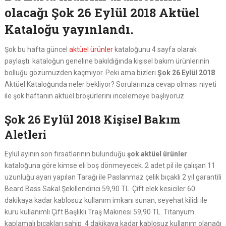
olacağı Şok 26 Eylül 2018 Aktüel
Kataloğu yayınlandı.
Şok bu hafta güncel
aktüel ürünler
kataloğunu 4 sayfa olarak
paylaştı. kataloğun geneline bakıldığında kişisel bakım ürünlerinin
bolluğu gözümüzden kaçmıyor. Peki ama bizleri
Şok 26 Eylül 2018
Aktüel Kataloğunda neler bekliyor? Sorularınıza cevap olması niyeti
ile şok haftanın aktüel broşürlerini incelemeye başlıyoruz.
Şok 26 Eylül 2018 Kişisel Bakım
Aletleri
Eylül ayının son fırsatlarının bulunduğu
şok aktüel ürünler
kataloğuna göre kimse eli boş dönmeyecek. 2 adet pil ile çalışan 11
uzunluğu ayarı yapılan Tarağı ile Paslanmaz çelik bıçaklı 2 yıl garantili
Beard Bass Sakal Şekillendirici 59,90 TL. Çift elek kesiciler 60
dakikaya kadar kablosuz kullanım imkanı sunan, seyehat kilidi ile
kuru kullanımlı Çift Başlıklı Traş Makinesi 59,90 TL. Titanyum
kaplamalı bıçakları sahip 4 dakikaya kadar kablosuz kullanım olanağı