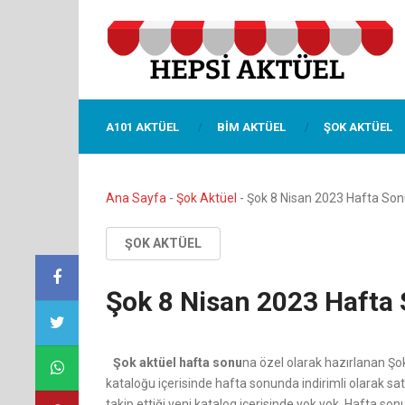
A101 AKTÜEL
BIM AKTÜEL
ŞOK AKTÜEL
Ana Sayfa
-
Şok Aktüel
-
Şok 8 Nisan 2023 Hafta Sonu
ŞOK AKTÜEL
Şok 8 Nisan 2023 Hafta 
Şok aktüel hafta sonu
na özel olarak hazırlanan Şo
kataloğu içerisinde hafta sonunda indirimli olarak sat
takip ettiği yeni katalog içerisinde yok yok. Hafta son