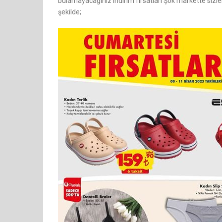
bulamayacağınız indirim fırsatları Şok markette sizleri 
şekilde;