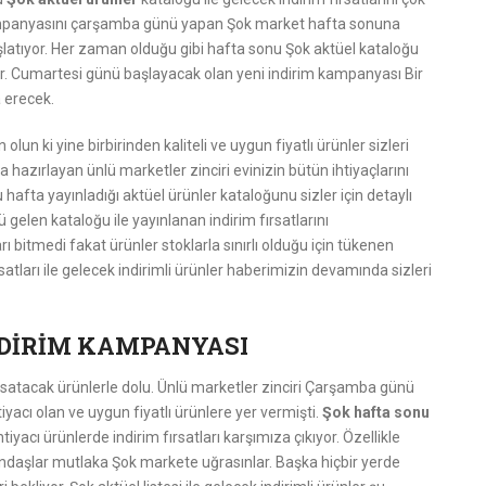
 kampanyasını çarşamba günü yapan Şok market hafta sonuna
tıyor. Her zaman olduğu gibi hafta sonu Şok aktüel kataloğu
or. Cumartesi günü başlayacak olan yeni indirim kampanyası Bir
 erecek.
lun ki yine birbirinden kaliteli ve uygun fiyatlı ürünler sizleri
 hazırlayan ünlü marketler zinciri evinizin bütün ihtiyaçlarını
hafta yayınladığı aktüel ürünler kataloğunu sizler için detaylı
 gelen kataloğu ile yayınlanan indirim fırsatlarını
bitmedi fakat ürünler stoklarla sınırlı olduğu için tükenen
tları ile gelecek indirimli ürünler haberimizin devamında sizleri
NDİRİM KAMPANYASI
atacak ürünlerle dolu. Ünlü marketler zinciri Çarşamba günü
tiyacı olan ve uygun fiyatlı ürünlere yer vermişti.
Şok hafta sonu
yacı ürünlerde indirim fırsatları karşımıza çıkıyor. Özellikle
daşlar mutlaka Şok markete uğrasınlar. Başka hiçbir yerde