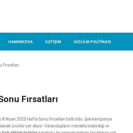
HAKKIMIZDA
İLETIŞIM
GIZLILIK POLITIKASI
 Fırsatları
Sonu Fırsatları
k 8 Nisan 2023 Hafta Sonu Fırsatları belli oldu. Şok kampanya
ılacak ürünler yer alıyor. Vatandaşların merakla beklediği ve
u
Şok aktüel ürünler
kataloğu ile gelecek indirim fırsatlarını çok