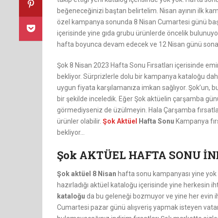
beğeneceğinizi baştan belirtelim. Nisan ayının ilk
özel kampanya sonunda 8 Nisan Cumartesi günü başla
içerisinde yine gıda grubu ürünlerde öncelik bulunuy
hafta boyunca devam edecek ve 12 Nisan günü sona
Şok 8 Nisan 2023 Hafta Sonu Fırsatları içerisinde emin o
bekliyor. Sürprizlerle dolu bir kampanya kataloğu daha
uygun fiyata karşılamanıza imkan sağlıyor. Şok’un, bu 
bir şekilde inceledik. Eğer Şok aktüelin çarşamba günü
görmediyseniz de üzülmeyin. Hala Çarşamba fırsatları 
ürünler olabilir.
Şok Aktüel
Hafta Sonu
Kampanya fırsa
bekliyor…
Şok AKTÜEL HAFTA SONU İ
Şok aktüel 8 Nisan
hafta sonu kampanyası yine yok s
hazırladığı aktüel kataloğu içerisinde yine herkesin ih
kataloğu
da bu geleneği bozmuyor ve yine her evin ihti
Cumartesi pazar günü alışveriş yapmak isteyen vatan