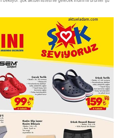
bekliyor. Şok aktüel listesi ile gelecek indirimli ürünler şu