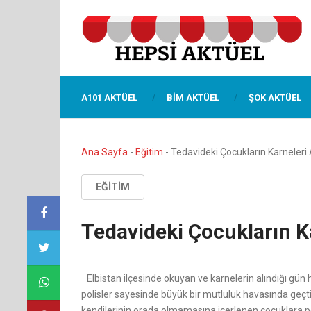
A101 AKTÜEL
BIM AKTÜEL
ŞOK AKTÜEL
Ana Sayfa
-
Eğitim
-
Tedavideki Çocukların Karneleri 
EĞITIM
Tedavideki Çocukların Ka
Elbistan ilçesinde okuyan ve karnelerin alındığı gün
polisler sayesinde büyük bir mutluluk havasında geçt
kendilerinin orada olmamasına içerlenen çocuklara pol