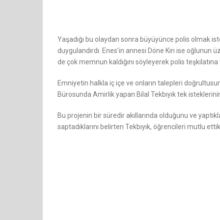
Yaşadığı bu olaydan sonra büyüyünce polis olmak iste
duygulandırdı. Enes’in annesi Döne Kin ise oğlunun ü
de çok memnun kaldığını söyleyerek polis teşkilatına 
Emniyetin halkla iç içe ve onların talepleri doğrultus
Bürosunda Amirlik yapan Bilal Tekbıyık tek isteklerin
Bu projenin bir süredir akıllarında olduğunu ve yaptı
saptadıklarını belirten Tekbıyık, öğrencileri mutlu etti