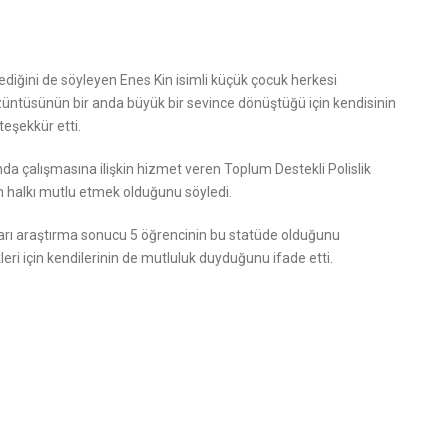
diğini de söyleyen Enes Kin isimli küçük çocuk herkesi
züntüsünün bir anda büyük bir sevince dönüştüğü için kendisinin
teşekkür etti.
unda çalışmasına ilişkin hizmet veren Toplum Destekli Polislik
in halkı mutlu etmek olduğunu söyledi.
kları araştırma sonucu 5 öğrencinin bu statüde olduğunu
kleri için kendilerinin de mutluluk duyduğunu ifade etti.