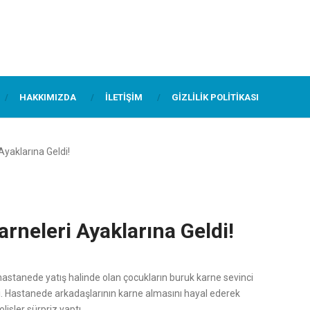
HAKKIMIZDA
İLETIŞIM
GIZLILIK POLITIKASI
Ayaklarına Geldi!
rneleri Ayaklarına Geldi!
 hastanede yatış halinde olan çocukların buruk karne sevinci
i. Hastanede arkadaşlarının karne almasını hayal ederek
isler sürpriz yaptı.