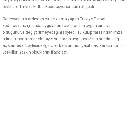
Beşiktaş’ın itirazının tam tersine bir madde koyulmasını istemişti. Bu
tekliflere Türkiye Futbol Federasyonundan ret geldi.
Ret cevabının ardından bir açıklama yapan Türkiye Futbol
Federasyonu şu anda uygulanan faiz oranının uygun bir oran
olduğunu ve değiştirilmeyeceğini söyledi. 15 kulüp tarafından imza
altına alınan karar sebebiyle bu oranın uygulandığının hatırlatıldığı
açıklamada, böylesine ilginç bir başvurunun yapılması karşısında TFF
yetkilileri şaşkın olduklarını ifade etti.