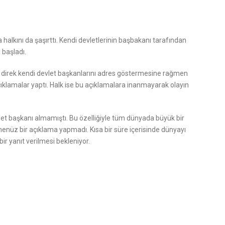
alkını da şaşırttı. Kendi devletlerinin başbakanı tarafından
 başladı.
p’ın direk kendi devlet başkanlarını adres göstermesine rağmen
 açıklamalar yaptı. Halk ise bu açıklamalara inanmayarak olayın
let başkanı almamıştı. Bu özelliğiyle tüm dünyada büyük bir
nüz bir açıklama yapmadı. Kısa bir süre içerisinde dünyayı
r yanıt verilmesi bekleniyor.