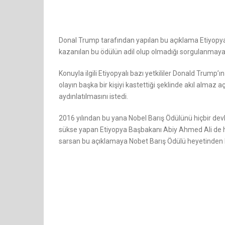
Donal Trump tarafından yapılan bu açıklama Etiyopya h
kazanılan bu ödülün adil olup olmadığı sorgulanmaya
Konuyla ilgili Etiyopyalı bazı yetkililer Donald Trum
olayın başka bir kişiyi kastettiği şeklinde akıl almaz
aydınlatılmasını istedi.
2016 yılından bu yana Nobel Barış Ödülünü hiçbir dev
sükse yapan Etiyopya Başbakanı Abiy Ahmed Ali de he
sarsan bu açıklamaya Nobet Barış Ödülü heyetinden bi