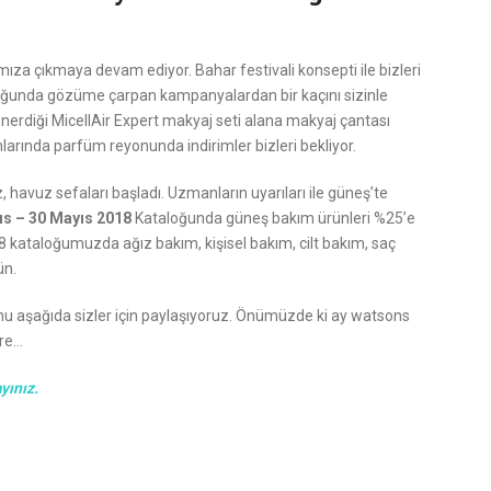
ıza çıkmaya devam ediyor. Bahar festivali konsepti ile bizleri
ğunda gözüme çarpan kampanyalardan bir kaçını sizinle
erdiği MicellAir Expert makyaj seti alana makyaj çantası
mlarında parfüm reyonunda indirimler bizleri bekliyor.
havuz sefaları başladı. Uzmanların uyarıları ile güneş’te
s – 30 Mayıs 2018
Kataloğunda güneş bakım ürünleri %25’e
18 kataloğumuzda ağız bakım, kişisel bakım, cilt bakım, saç
ün.
u aşağıda sizler için paylaşıyoruz. Önümüzde ki ay watsons
ere…
yınız.