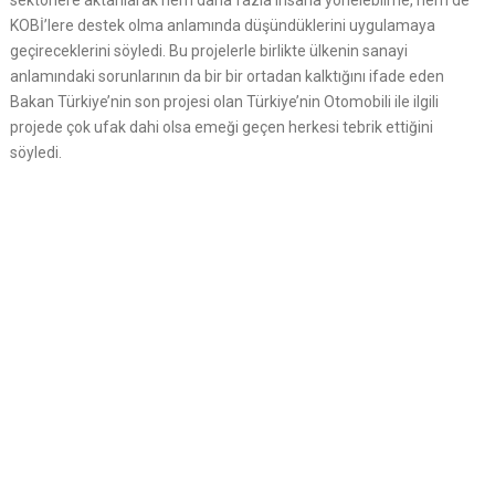
sektörlere aktarılarak hem daha fazla insana yönelebilme, hem de
KOBİ’lere destek olma anlamında düşündüklerini uygulamaya
geçireceklerini söyledi. Bu projelerle birlikte ülkenin sanayi
anlamındaki sorunlarının da bir bir ortadan kalktığını ifade eden
Bakan Türkiye’nin son projesi olan Türkiye’nin Otomobili ile ilgili
projede çok ufak dahi olsa emeği geçen herkesi tebrik ettiğini
söyledi.