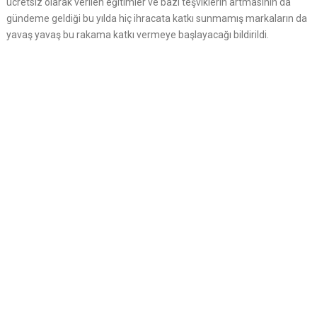
ücretsiz olarak verilen eğitimler ve bazı teşviklerin artmasının da
gündeme geldiği bu yılda hiç ihracata katkı sunmamış markaların da
yavaş yavaş bu rakama katkı vermeye başlayacağı bildirildi.