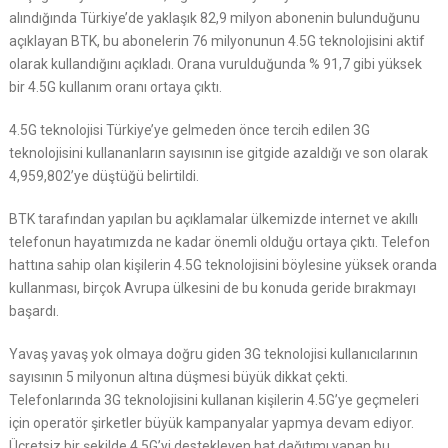
alındığında Türkiye’de yaklaşık 82,9 milyon abonenin bulunduğunu
açıklayan BTK, bu abonelerin 76 milyonunun 4.5G teknolojisini aktif
olarak kullandığını açıkladı. Orana vurulduğunda % 91,7 gibi yüksek
bir 4.5G kullanım oranı ortaya çıktı.
4.5G teknolojisi Türkiye’ye gelmeden önce tercih edilen 3G
teknolojisini kullananların sayısının ise gitgide azaldığı ve son olarak
4,959,802’ye düştüğü belirtildi.
BTK tarafından yapılan bu açıklamalar ülkemizde internet ve akıllı
telefonun hayatımızda ne kadar önemli olduğu ortaya çıktı. Telefon
hattına sahip olan kişilerin 4.5G teknolojisini böylesine yüksek oranda
kullanması, birçok Avrupa ülkesini de bu konuda geride bırakmayı
başardı.
Yavaş yavaş yok olmaya doğru giden 3G teknolojisi kullanıcılarının
sayısının 5 milyonun altına düşmesi büyük dikkat çekti.
Telefonlarında 3G teknolojisini kullanan kişilerin 4.5G’ye geçmeleri
için operatör şirketler büyük kampanyalar yapmya devam ediyor.
Ücretsiz bir şekilde 4.5G’yi destekleyen hat dağıtımı yapan bu