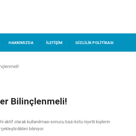
HAKKIMIZDA
İLETIŞIM
GIZLILIK POLITIKASI
inçlenmeli!
ler Bilinçlenmeli!
i aktif olarak kullanılması sonucu bazı kötü niyetli kişilerin
kleştirdikleri biliniyor.