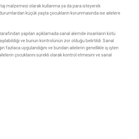
taj malzemesi olarak kullanma ya da para isteyerek
urumlardan küçük yaşta çocukların korunmasında ise ailelere
az tarafından yapılan açıklamada sanal alemde insanların kötü
ılabildiği ve bunun kontrolünün zor olduğu belirtildi. Sanal
n fazlaca uygulandığını ve bundan ailelerin genellikle iş işten
lelerin çocuklarını sürekli olarak kontrol etmesini ve sanal