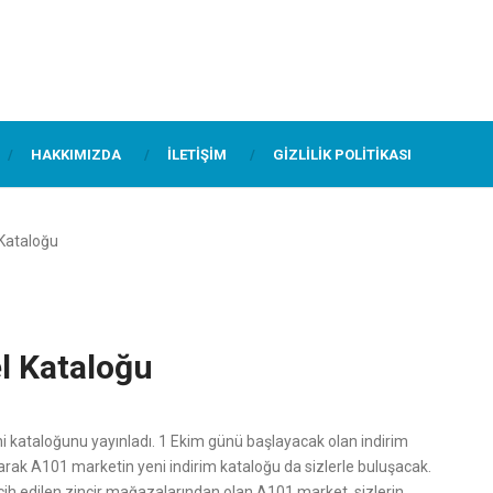
HAKKIMIZDA
İLETIŞIM
GIZLILIK POLITIKASI
Kataloğu
l Kataloğu
eni kataloğunu yayınladı. 1 Ekim günü başlayacak olan indirim
larak A101 marketin yeni indirim kataloğu da sizlerle buluşacak.
ih edilen zincir mağazalarından olan A101 market, sizlerin