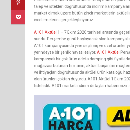
talep ve istekleri doğrultusunda indirim kampanyalar
market olmak üzere bütün zincir marketlerin aktüel in
incelemelerini gerçekleştiriyoruz.
A101 Aktüel
1 – 7 Ekim 2020 tarihleri arasında geçerli
sundu. Perşembe günü başlayacak olan kampanyalı ür
A101 kampanyasında yine seçilmiş ve özel ürünler ye
yerindeyse bir şenlik havası esiyor.
A101 Aktüel
Perşe
kampanyalı bir çok ürün adeta damping gibi fiyatlarla 
mağazası bulunan firmanın, aktüel başarıları müşteril
ve ihtiyaçları doğrultusunda aktüel ürün kataloğu hazı
olan ürünleri çoktan duyurdu. A101 Aktüel 1 Ekim 2020
listeledik. A101 market indirim detayları haberimizin