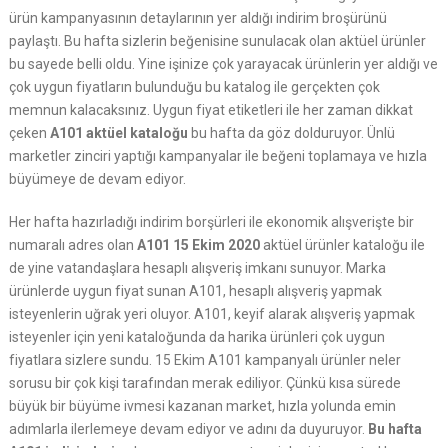
ürün kampanyasının detaylarının yer aldığı indirim broşürünü
paylaştı. Bu hafta sizlerin beğenisine sunulacak olan aktüel ürünler
bu sayede belli oldu. Yine işinize çok yarayacak ürünlerin yer aldığı ve
çok uygun fiyatların bulunduğu bu katalog ile gerçekten çok
memnun kalacaksınız. Uygun fiyat etiketleri ile her zaman dikkat
çeken
A101 aktüel kataloğu
bu hafta da göz dolduruyor. Ünlü
marketler zinciri yaptığı kampanyalar ile beğeni toplamaya ve hızla
büyümeye de devam ediyor.
Her hafta hazırladığı indirim borşürleri ile ekonomik alışverişte bir
numaralı adres olan
A101 15 Ekim 2020
aktüel ürünler kataloğu ile
de yine vatandaşlara hesaplı alışveriş imkanı sunuyor. Marka
ürünlerde uygun fiyat sunan A101, hesaplı alışveriş yapmak
isteyenlerin uğrak yeri oluyor. A101, keyif alarak alışveriş yapmak
isteyenler için yeni kataloğunda da harika ürünleri çok uygun
fiyatlara sizlere sundu. 15 Ekim A101 kampanyalı ürünler neler
sorusu bir çok kişi tarafından merak ediliyor. Çünkü kısa sürede
büyük bir büyüme ivmesi kazanan market, hızla yolunda emin
adımlarla ilerlemeye devam ediyor ve adını da duyuruyor.
Bu hafta