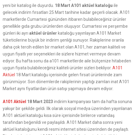
yeni bir katalog ile duyurdu.
18 Mart A101 aktüel kataloğu
ile
gelecek indirim fırsatları 25 Mart tarihine kadar geçerli olacak. A101
marketlerde Cumartesi gününden itibaren bulabileceğiniz ürünler
genellikle gıda grubu ürünlerden oluşuyor. Cumartesi ve perşembe
günleri iki ayrı
aktüel ürünler
kataloğu yayınlayan A101 Market
tüketicilerine büyük bir indirim şenliği sunuyor. Rakiplerine oranla
daha çok tercih edilen bir market olan A101, her zaman kaliteli ve
uygun fiyatlı yer seçenekleri ile sizlere hizmet vermeye devam
ediyor. Bu hafta sonu da a101 marketlerde aile bütçenize hitabeden
uygun fiyata bulabileceğiniz kaliteli ürünler sizleri bekliyor.
A101
Aktüel
18 Mart kataloğu içerisinde gelen fırsat ürünlerinde zam
görünmüyor. Son dönemlerde rakiplerinin yaptığı zamları inat A101
Market aynı fiyatlardan ürün satışı yapmaya devam ediyor.
A101 Aktüel
18 Mart 2023
indirim kampanyası tam da hafta sonuna
yakışır bir şekilde geldi. İlk olarak sosyal medya üzerinden yayınlanan
A101 aktüel kataloğu kısa süre içerisinde binlerce vatandaş
tarafından beğenildi ve paylaşıldı. A101 Market daha sonra yeni
aktüel kataloğunu kendi resmi internet sitesi üzerinden de paylaştı.