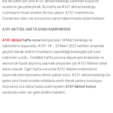
Biz de sizler için yeni A101 aktüel kataloğu üzerinde küçük bir
inceleme gerçekleştirdik. Bu hafta da A101 aktüel kataloğu
muhteşem fırsat ürünleri ile öne çıkıyor. A101 markette bu
Cumartesi neler var sorusunun yanıtı haberimizde sizleri bekliyor.
A101 AKTÜEL HAFTA SONU KAMPANYASI
A101 Aktüel
hafta sonu
kampanyası 18 Mart kataloğu ile
tüketicilere duyuruldu. A101 18 – 25 Mart 2023 tarihleri arasında
geçerli olacak indirim fırsatlarını yayınladığı katalogda çok özel
indirimler sundu. Özellikle hafta sonuna alışverişini bırakanlar ve
ekonomik fiyatlı alışveriş yapmak isteyenler için A101 Market ideal
adres olacak. Eğer hafta sonunda A101 Market indirimlerini
kaçırmak istemiyorsanız elinizi çabuk tutun. A101 aktüel kataloğu ile
gelen yeni fırsat ürünleri stoklarla sınırlı olarak sizlere sunuluyor.
İsterseniz söz daha fazla uzatmayalım
A101 Aktüel listesi
içerisinde neler var gelin birlikte bakalım…