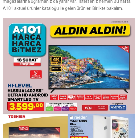
mağazalarına uğramanız da yarar var. İsterseniz hemen Bu hafta
A101 aktüel ürünler kataloğu ile gelen ürünleri Birlikte bakalım.