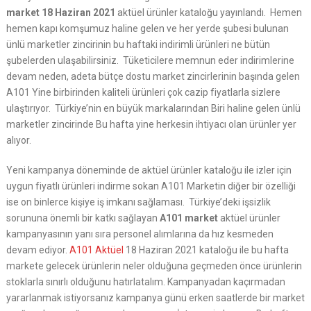
market 18 Haziran 2021
aktüel ürünler kataloğu yayınlandı. Hemen
hemen kapı komşumuz haline gelen ve her yerde şubesi bulunan
ünlü marketler zincirinin bu haftaki indirimli ürünleri ne bütün
şubelerden ulaşabilirsiniz. Tüketicilere memnun eder indirimlerine
devam neden, adeta bütçe dostu market zincirlerinin başında gelen
A101 Yine birbirinden kaliteli ürünleri çok cazip fiyatlarla sizlere
ulaştırıyor. Türkiye’nin en büyük markalarından Biri haline gelen ünlü
marketler zincirinde Bu hafta yine herkesin ihtiyacı olan ürünler yer
alıyor.
Yeni kampanya döneminde de aktüel ürünler kataloğu ile izler için
uygun fiyatlı ürünleri indirme sokan A101 Marketin diğer bir özelliği
ise on binlerce kişiye iş imkanı sağlaması. Türkiye’deki işsizlik
sorununa önemli bir katkı sağlayan
A101 market
aktüel ürünler
kampanyasının yanı sıra personel alımlarına da hız kesmeden
devam ediyor.
A101 Aktüel
18 Haziran 2021 kataloğu ile bu hafta
markete gelecek ürünlerin neler olduğuna geçmeden önce ürünlerin
stoklarla sınırlı olduğunu hatırlatalım. Kampanyadan kaçırmadan
yararlanmak istiyorsanız kampanya günü erken saatlerde bir market