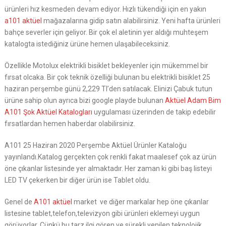
ürünleri hız kesmeden devam ediyor. Hızlı tükendiği için en yakın
a101 aktüel
mağazalarına gidip satın alabilirsiniz. Yeni hafta ürünleri
bahçe severler için geliyor. Bir çok el aletinin yer aldığı muhteşem
katalogta istediğiniz ürüne hemen ulaşabileceksiniz.
Özellikle Motolux elektrikli bisiklet bekleyenler için mükemmel bir
fırsat olcaka. Bir çok teknik özelliği bulunan bu elektrikli bisiklet 25
haziran perşembe günü 2,229 Tl’den satılacak. Elinizi Çabuk tutun
ürüne sahip olun ayrıca bizi google playde bulunan
Aktüel Adam Bim
A101 Şok Aktüel Katalogları
uygulaması üzerinden de takip edebilir
fırsatlardan hemen haberdar olabilirsiniz.
A101 25 Haziran 2020 Perşembe Aktüel Ürünler Kataloğu
yayınlandı.Katalog gerçekten çok renkli fakat maalesef çok az ürün
öne çıkanlar listesinde yer almaktadır. Her zaman ki gibi baş listeyi
LED TV çekerken bir diğer ürün ise Tablet oldu.
Genel de
A101 aktüel
market ve diğer markalar hep öne çıkanlar
listesine tablet,telefon,televizyon gibi ürünleri eklemeyi uygun
görüyorlar. Çünkü bu tarz ilgi gören ve sürekli yenilen teknolojik