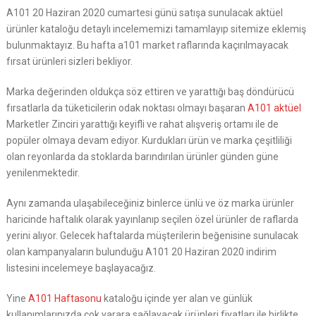
A101 20 Haziran 2020 cumartesi günü satışa sunulacak aktüel
ürünler kataloğu detaylı incelememizi tamamlayıp sitemize eklemiş
bulunmaktayız. Bu hafta a101 market raflarında kaçırılmayacak
fırsat ürünleri sizleri bekliyor.
Marka değerinden oldukça söz ettiren ve yarattığı baş döndürücü
fırsatlarla da tüketicilerin odak noktası olmayı başaran
A101 aktüel
Marketler Zinciri yarattığı keyifli ve rahat alışveriş ortamı ile de
popüler olmaya devam ediyor. Kurdukları ürün ve marka çeşitliliği
olan reyonlarda da stoklarda barındırılan ürünler günden güne
yenilenmektedir.
Aynı zamanda ulaşabileceğiniz binlerce ünlü ve öz marka ürünler
haricinde haftalık olarak yayınlanıp seçilen özel ürünler de raflarda
yerini alıyor. Gelecek haftalarda müşterilerin beğenisine sunulacak
olan kampanyaların bulunduğu A101 20 Haziran 2020 indirim
listesini incelemeye başlayacağız.
Yine
A101 Haftasonu
kataloğu içinde yer alan ve günlük
kullanımlarınızda çok yarara sağlayacak ürünleri fiyatları ile birlikte