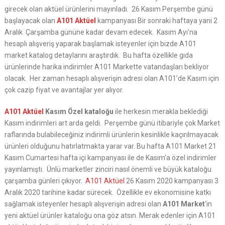
girecek olan aktüel ürünlerini mayınladı. 26 Kasım Perşembe günü
başlayacak olan
A101 Aktüel
kampanyası Bir sonraki haftaya yani 2
Aralık Çarşamba gününe kadar devam edecek. Kasım Ayı’na
hesaplı alışveriş yaparak başlamak isteyenler için bizde A101
market katalog detaylarını araştırdık. Bu hafta özellikle gıda
ürünlerinde harika indirimler A101 Markette vatandaşları bekliyor
olacak. Her zaman hesaplı alışverişin adresi olan A101’de Kasım için
çok cazip fiyat ve avantajlar yer alıyor.
A101 Aktüel
Kasım Özel kataloğu
ile herkesin merakla beklediği
Kasım indirimleri art arda geldi. Perşembe günü itibariyle çok Market
raflarında bulabileceğiniz indirimli ürünlerin kesinlikle kaçırılmayacak
ürünleri olduğunu hatırlatmakta yarar var. Bu hafta A101 Market 21
Kasım Cumartesi hafta içi kampanyası ile de Kasım’a özel indirimler
yayınlamıştı. Ünlü marketler zinciri nasıl önemli ve büyük kataloğu
çarşamba günleri çıkıyor.
A101 Aktüel
26 Kasım 2020 kampanyası 3
Aralık 2020 tarihine kadar sürecek. Özellikle ev ekonomisine katkı
sağlamak isteyenler hesaplı alışverişin adresi olan
A101 Market
‘in
yeni aktüel ürünler kataloğu ona göz atsın. Merak edenler için A101