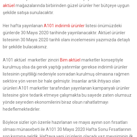
aktüel
mağazalarında birbirinden güzel ürünler her bütçeye uygun
şekilde satışa sunulacaktır.
Her hafta yayınlanan
A101 indirimli ürünler
listesi önümüzdeki
günlerde 30 Mayıs 2020 tarihinde yayınlanacaktır. Aktüel ürünler
listesinin 30 Mayıs 2020 tarihli olanı incelemesini yazımızda detaylı
bir şekilde bulacaksınız.
A101 aktüel marketler zinciri
Bim aktüel
marketler konseptiyle
kurulmuş olsa da gerek yaptığı yatırımlar gerekse indirimli ürünler
listesinin çeşitliliği nedeniyle sonradan kurulmuş olmasına rağmen
sektöre yön veren bir hale gelmiştir. İnsanlar artık ihtiyacı olan
ürünleri A101 marketler tarafından yayınlanan kampanyalı ürünler
listesine göre tedarik etmeye çalışmakta bu sayede zaten olumsuz
yönde seyreden ekonomilerini biraz olsun rahatlatmayı
hedeflemektedirler.
Böylece sizler için özenle hazırlanan ve mayıs ayının son fırsatları
olması münasebeti ile A101 30 Mayıs 2020 Hafta Sonu Fırsatlarının
son kısmına geldik. Haftaya yeni ürünlerin olacağı yaz mevsiminin ilk