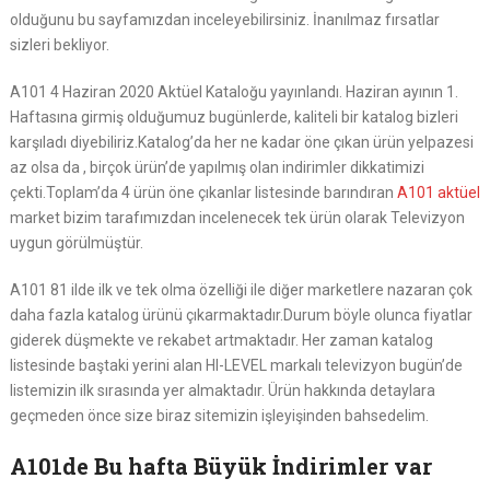
olduğunu bu sayfamızdan inceleyebilirsiniz. İnanılmaz fırsatlar
sizleri bekliyor.
A101 4 Haziran 2020 Aktüel Kataloğu yayınlandı. Haziran ayının 1.
Haftasına girmiş olduğumuz bugünlerde, kaliteli bir katalog bizleri
karşıladı diyebiliriz.Katalog’da her ne kadar öne çıkan ürün yelpazesi
az olsa da , birçok ürün’de yapılmış olan indirimler dikkatimizi
çekti.Toplam’da 4 ürün öne çıkanlar listesinde barındıran
A101 aktüel
market bizim tarafımızdan incelenecek tek ürün olarak Televizyon
uygun görülmüştür.
A101 81 ilde ilk ve tek olma özelliği ile diğer marketlere nazaran çok
daha fazla katalog ürünü çıkarmaktadır.Durum böyle olunca fiyatlar
giderek düşmekte ve rekabet artmaktadır. Her zaman katalog
listesinde baştaki yerini alan HI-LEVEL markalı televizyon bugün’de
listemizin ilk sırasında yer almaktadır. Ürün hakkında detaylara
geçmeden önce size biraz sitemizin işleyişinden bahsedelim.
A101de Bu hafta Büyük İndirimler var