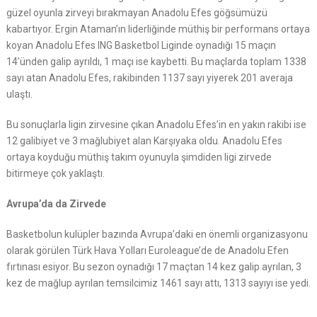
güzel oyunla zirveyi bırakmayan Anadolu Efes göğsümüzü
kabartıyor. Ergin Ataman’ın liderliğinde müthiş bir performans ortaya
koyan Anadolu Efes ING Basketbol Liginde oynadığı 15 maçın
14’ünden galip ayrıldı, 1 maçı ise kaybetti. Bu maçlarda toplam 1338
sayı atan Anadolu Efes, rakibinden 1137 sayı yiyerek 201 averaja
ulaştı.
Bu sonuçlarla ligin zirvesine çıkan Anadolu Efes’in en yakın rakibi ise
12 galibiyet ve 3 mağlubiyet alan Karşıyaka oldu. Anadolu Efes
ortaya koyduğu müthiş takım oyunuyla şimdiden ligi zirvede
bitirmeye çok yaklaştı.
Avrupa’da da Zirvede
Basketbolun kulüpler bazında Avrupa’daki en önemli organizasyonu
olarak görülen Türk Hava Yolları Euroleague’de de Anadolu Efen
fırtınası esiyor. Bu sezon oynadığı 17 maçtan 14 kez galip ayrılan, 3
kez de mağlup ayrılan temsilcimiz 1461 sayı attı, 1313 sayıyı ise yedi.