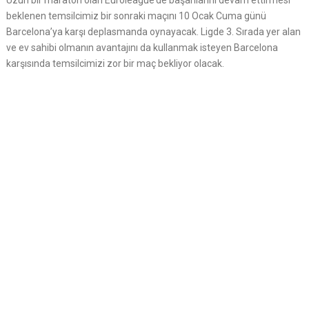
Uzun bir maraton olan Euroleague’de başarılarını devam ettirmesi
beklenen temsilcimiz bir sonraki maçını 10 Ocak Cuma günü
Barcelona’ya karşı deplasmanda oynayacak. Ligde 3. Sırada yer alan
ve ev sahibi olmanın avantajını da kullanmak isteyen Barcelona
karşısında temsilcimizi zor bir maç bekliyor olacak.