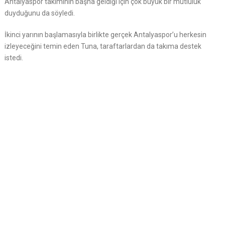
Antalyaspor takımının başna geldiği için çok büyük bir mutluluk
duyduğunu da söyledi.
İkinci yarının başlamasıyla birlikte gerçek Antalyaspor’u herkesin
izleyeceğini temin eden Tuna, taraftarlardan da takıma destek
istedi.