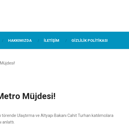
HAKKIMIZDA
İLETIŞIM
GIZLILIK POLITIKASI
 Müjdesi!
Metro Müjdesi!
 törende Ulaştırma ve Altyapı Bakanı Cahit Turhan katılımcılara
 anlattı.