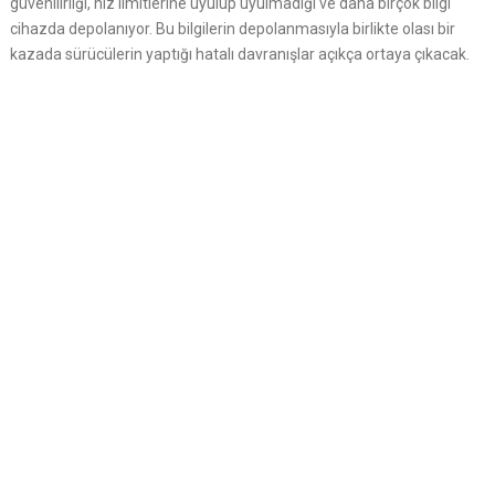
güvenilirliği, hız limitlerine uyulup uyulmadığı ve daha birçok bilgi
cihazda depolanıyor. Bu bilgilerin depolanmasıyla birlikte olası bir
kazada sürücülerin yaptığı hatalı davranışlar açıkça ortaya çıkacak.