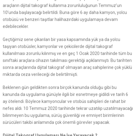
araçların dijital takograf kullanma zorunluluğunun Temmuz’un
10’unda başlayacağı belirtildi. Buna göre 6 ay daha kamyon, yolcu
otobüsü ve benzeri taşıtlar halihazırdaki uygulamaya devam
edebilecekler.
Geçtiğimiz sene çıkarılan bir yasa kapsamında yük ya da yolcu
taşıyan otobüsler, kamyonlar ve çekicilerde dijital takograf
kullanılması zorunlu kılınmış ve en geç 1 Ocak 2020 tarihinde tüm bu
sınıftaki araçlara cihazın takılması gerektiği açıklanmıştı. Bu tarihten
sonra araçlarında dijital takograf olmayan araç sahiplerine çok yüklü
miktarda ceza verileceği de belirtilmişti.
Beklenen gün geldikten sonra birçok kanunda olduğu gibi bu
kanunda da uygulama günüyle ilgili bir esnetmeye gidildi ve tarih 6
ay ötelendi. Böylece kamyoncular ve otobüs sahipleri de rahat bir
nefes aldı. 10 Temmuz 2020 tarihinde tekrar uzatılıp uzatılmayacağı
bilinmeyen bu uygulama, sürüş güvenliği ve emniyet birimlerinin
sürücüleri takibi anlamında çok önemli görevler yapacak.
Dijital Takograf Uygulaması Ne İşe Yarayacak ?