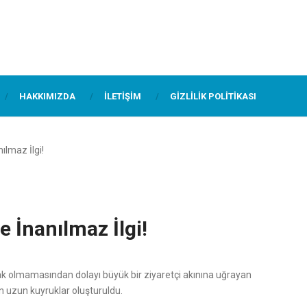
HAKKIMIZDA
İLETIŞIM
GIZLILIK POLITIKASI
lmaz İlgi!
 İnanılmaz İlgi!
ak olmamasından dolayı büyük bir ziyaretçi akınına uğrayan
n uzun kuyruklar oluşturuldu.