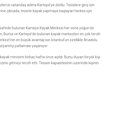
lerce vatandaş adeta Kartepe’ye doldu. Tesislere giriş için
ine çıksada, tesiste kayak yapmaya başlayan herkes için
mesafede bulunan Kartepe Kayak Merkezi her sene yoğun bir
urum, Bursa ve Kartepe’de bulunan kayak merkezleri en çok tercih
rkezi’nin en büyük avantajı ise İstanbul’un özellikle Anadolu
l ziyaretçi patlaması yaşanıyor.
de kayak mevsimi birkaç hafta önce açıldı. Bunu duyan birçok kişi
ne gitmeyi tercih etti. Tesisin kapasitesinin üzerinde kişinin