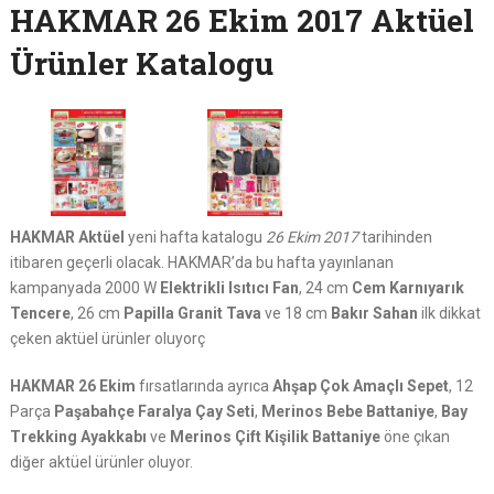
HAKMAR 26 Ekim 2017 Aktüel
Ürünler Katalogu
HAKMAR Aktüel
yeni hafta katalogu
26 Ekim 2017
tarihinden
itibaren geçerli olacak. HAKMAR’da bu hafta yayınlanan
kampanyada 2000 W
Elektrikli Isıtıcı Fan
, 24 cm
Cem Karnıyarık
Tencere
, 26 cm
Papilla Granit Tava
ve 18 cm
Bakır Sahan
ilk dikkat
çeken aktüel ürünler oluyorç
HAKMAR 26 Ekim
fırsatlarında ayrıca
Ahşap Çok Amaçlı Sepet
, 12
Parça
Paşabahçe Faralya Çay Seti
,
Merinos Bebe Battaniye
,
Bay
Trekking Ayakkabı
ve
Merinos Çift Kişilik Battaniye
öne çıkan
diğer aktüel ürünler oluyor.