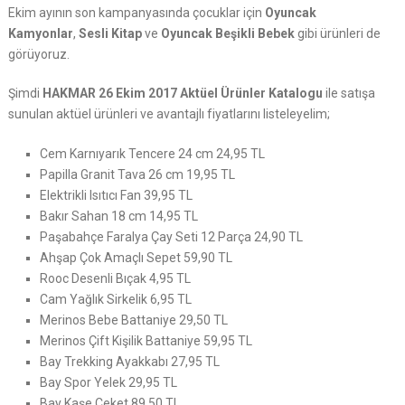
Ekim ayının son kampanyasında çocuklar için
Oyuncak
Kamyonlar
,
Sesli Kitap
ve
Oyuncak Beşikli Bebek
gibi ürünleri de
görüyoruz.
Şimdi
HAKMAR 26 Ekim 2017 Aktüel Ürünler Katalogu
ile satışa
sunulan aktüel ürünleri ve avantajlı fiyatlarını listeleyelim;
Cem Karnıyarık Tencere 24 cm 24,95 TL
Papilla Granit Tava 26 cm 19,95 TL
Elektrikli Isıtıcı Fan 39,95 TL
Bakır Sahan 18 cm 14,95 TL
Paşabahçe Faralya Çay Seti 12 Parça 24,90 TL
Ahşap Çok Amaçlı Sepet 59,90 TL
Rooc Desenli Bıçak 4,95 TL
Cam Yağlık Sirkelik 6,95 TL
Merinos Bebe Battaniye 29,50 TL
Merinos Çift Kişilik Battaniye 59,95 TL
Bay Trekking Ayakkabı 27,95 TL
Bay Spor Yelek 29,95 TL
Bay Kaşe Ceket 89,50 TL