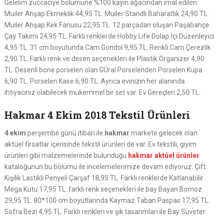
Gelelim züccaciye bölümüne %100 kayın ağacından imal edilen
Muiler Ahşap Ekmeklik 44,95 TL. Muiler Standlı Baharatlık 24,90 TL.
Muiler Ahşap Kek Fanusu 22,95 TL. 12 parçadan oluşan Paşabahçe
Çay Takımı 24,95 TL. Farklı renklerde Hobby Life Dolap İçi Düzenleyici
4,95 TL. 31 cm boyutunda Cam Gondol 9,95 TL. Renkli Cam Çerezlik
2,90 TL. Farklı renk ve desen seçenekleri ile Plastik Organizer 4,90
TL. Desenli bone porselen olan GÜral Porselenden Porselen Kupa
6,90 TL. Porselen Kase 6,90 TL. Ayrıca evinizin her alanında
ihtiyacınız olabilecek mükemmel bir set var. Ev Gereçleri 2,50 TL.
Hakmar 4 Ekim 2018 Tekstil Ürünleri
4 ekim
perşembe günü itibari ile
hakmar
markete gelecek olan
aktüel fırsatlar içerisinde tekstil ürünleri de var. Ev tekstili, giyim
ürünleri gibi malzemelerinde bulunduğu
hakmar aktüel ürünler
kataloğunun bu bölümü ile incelemelerimize devam ediyoruz. Çift
Kişilik Lastikli Penyeli Çarşaf 18,95 TL. Farklı renklerde Katlanabilir
Mega Kutu 17,95 TL. farklı renk seçenekleri ile bay Bayan Bornoz
29,95 TL. 80*100 cm boyutlarında Kaymaz Taban Paspas 17,95 TL.
Sofra Bezi 4,95 TL. Farklı renkleri ve şık tasarımları ile Bay Süveter