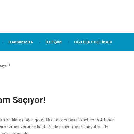
HAKKIMIZDA
İLETIŞIM
GIZLILIK POLITIKASI
çıyor!
am Saçıyor!
sıkıntılara göğüs gerdi. İlk olarak babasını kaybeden Altuner,
ını bozmak zorunda kaldı. Bu dakikadan sonra hayattan da
teşhisi konuldu.