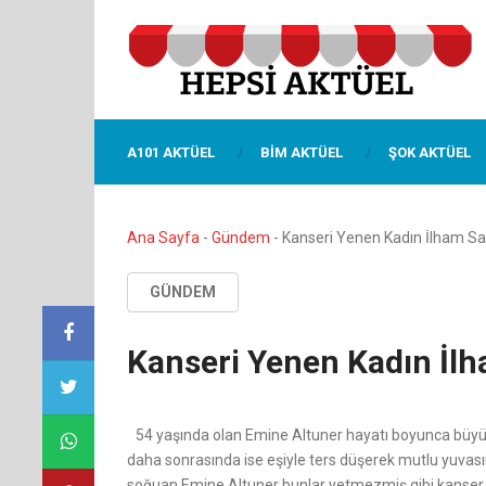
A101 AKTÜEL
BIM AKTÜEL
ŞOK AKTÜEL
Ana Sayfa
-
Gündem
-
Kanseri Yenen Kadın İlham Sa
GÜNDEM
Kanseri Yenen Kadın İlh
54 yaşında olan Emine Altuner hayatı boyunca büyük 
daha sonrasında ise eşiyle ters düşerek mutlu yuvas
soğuan Emine Altuner bunlar yetmezmiş gibi kanser 