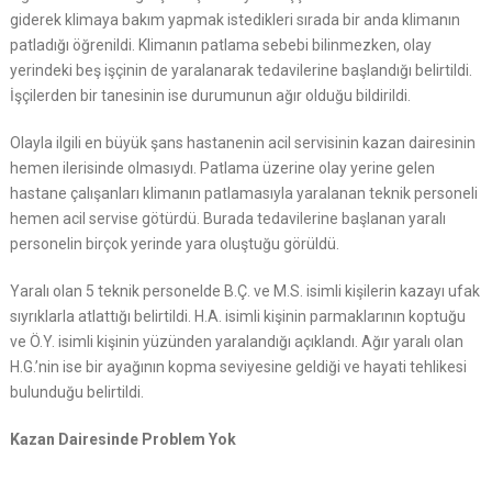
giderek klimaya bakım yapmak istedikleri sırada bir anda klimanın
patladığı öğrenildi. Klimanın patlama sebebi bilinmezken, olay
yerindeki beş işçinin de yaralanarak tedavilerine başlandığı belirtildi.
İşçilerden bir tanesinin ise durumunun ağır olduğu bildirildi.
Olayla ilgili en büyük şans hastanenin acil servisinin kazan dairesinin
hemen ilerisinde olmasıydı. Patlama üzerine olay yerine gelen
hastane çalışanları klimanın patlamasıyla yaralanan teknik personeli
hemen acil servise götürdü. Burada tedavilerine başlanan yaralı
personelin birçok yerinde yara oluştuğu görüldü.
Yaralı olan 5 teknik personelde B.Ç. ve M.S. isimli kişilerin kazayı ufak
sıyrıklarla atlattığı belirtildi. H.A. isimli kişinin parmaklarının koptuğu
ve Ö.Y. isimli kişinin yüzünden yaralandığı açıklandı. Ağır yaralı olan
H.G.’nin ise bir ayağının kopma seviyesine geldiği ve hayati tehlikesi
bulunduğu belirtildi.
Kazan Dairesinde Problem Yok