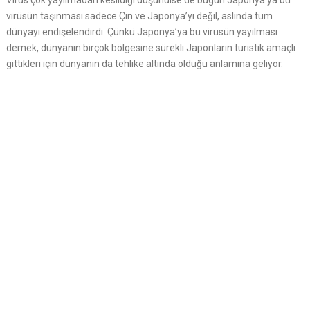
Virüs çok yayılmadan kesildiği düşünülse de bugün Japonya’ya bu
virüsün taşınması sadece Çin ve Japonya’yı değil, aslında tüm
dünyayı endişelendirdi. Çünkü Japonya’ya bu virüsün yayılması
demek, dünyanın birçok bölgesine sürekli Japonların turistik amaçlı
gittikleri için dünyanın da tehlike altında olduğu anlamına geliyor.