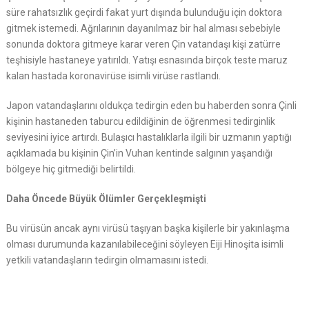
süre rahatsızlık geçirdi fakat yurt dışında bulunduğu için doktora
gitmek istemedi. Ağrılarının dayanılmaz bir hal alması sebebiyle
sonunda doktora gitmeye karar veren Çin vatandaşı kişi zatürre
teşhisiyle hastaneye yatırıldı. Yatışı esnasında birçok teste maruz
kalan hastada koronavirüse isimli virüse rastlandı.
Japon vatandaşlarını oldukça tedirgin eden bu haberden sonra Çinli
kişinin hastaneden taburcu edildiğinin de öğrenmesi tedirginlik
seviyesini iyice artırdı. Bulaşıcı hastalıklarla ilgili bir uzmanın yaptığı
açıklamada bu kişinin Çin’in Vuhan kentinde salgının yaşandığı
bölgeye hiç gitmediği belirtildi.
Daha Öncede Büyük Ölümler Gerçekleşmişti
Bu virüsün ancak aynı virüsü taşıyan başka kişilerle bir yakınlaşma
olması durumunda kazanılabileceğini söyleyen Eiji Hinoşita isimli
yetkili vatandaşların tedirgin olmamasını istedi.