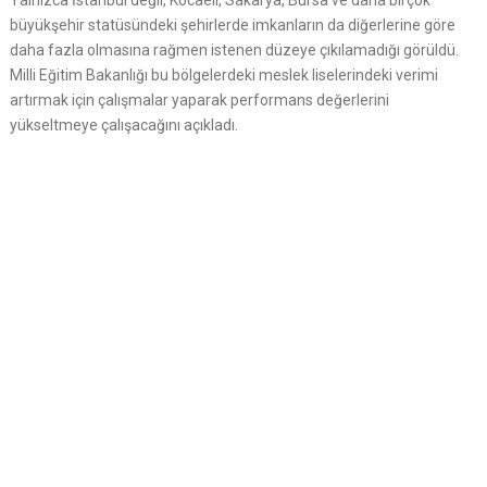
Yalnızca İstanbul değil, Kocaeli, Sakarya, Bursa ve daha birçok
büyükşehir statüsündeki şehirlerde imkanların da diğerlerine göre
daha fazla olmasına rağmen istenen düzeye çıkılamadığı görüldü.
Milli Eğitim Bakanlığı bu bölgelerdeki meslek liselerindeki verimi
artırmak için çalışmalar yaparak performans değerlerini
yükseltmeye çalışacağını açıkladı.