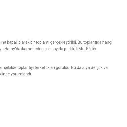
a kapalı olarak bir toplantı gerçekleştirildi. Bu toplantıda hangi
ıya Hatay’da ikamet eden çok sayıda partili, İl Milli Eğitim
r şekilde toplantıyı terkettikleri görüldü. Bu da Ziya Selçuk ve
eklinde yorumlandı.