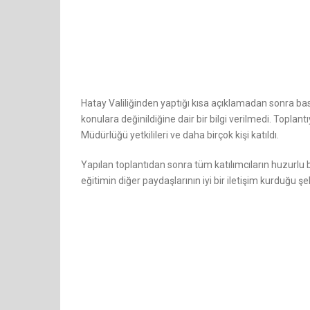
Hatay Valiliğinden yaptığı kısa açıklamadan sonra basın
konulara değinildiğine dair bir bilgi verilmedi. Toplant
Müdürlüğü yetkilileri ve daha birçok kişi katıldı.
Yapılan toplantıdan sonra tüm katılımcıların huzurlu bi
eğitimin diğer paydaşlarının iyi bir iletişim kurduğu ş