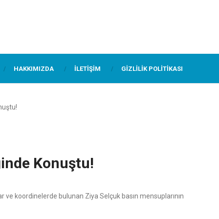
HAKKIMIZDA
İLETIŞIM
GIZLILIK POLITIKASI
nuştu!
ğinde Konuştu!
lar ve koordinelerde bulunan Ziya Selçuk basın mensuplarının