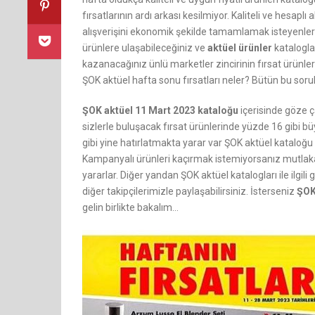
fırsatlarının ardı arkası kesilmiyor. Kaliteli ve hesapl
alışverişini ekonomik şekilde tamamlamak isteyenleri
ürünlere ulaşabileceğiniz ve
aktüel ürünler
katalogla
kazanacağınız ünlü marketler zincirinin fırsat ürünle
ŞOK aktüel hafta sonu fırsatları neler? Bütün bu soru
ŞOK aktüel 11 Mart 2023 kataloğu
içerisinde göze ç
sizlerle buluşacak fırsat ürünlerinde yüzde 16 gibi büy
gibi yine hatırlatmakta yarar var ŞOK aktüel kataloğu ile
Kampanyalı ürünleri kaçırmak istemiyorsanız mutla
yararlar. Diğer yandan ŞOK aktüel katalogları ile ilgil
diğer takipçilerimizle paylaşabilirsiniz. İsterseniz
ŞOK
gelin birlikte bakalım…