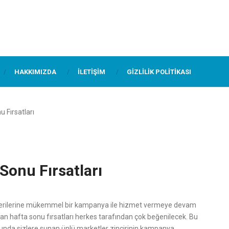
HAKKIMIZDA
İLETIŞIM
GIZLILIK POLITIKASI
 Fırsatları
Sonu Fırsatları
şterilerine mükemmel bir kampanya ile hizmet vermeye devam
lan hafta sonu fırsatları herkes tarafından çok beğenilecek. Bu
loğunda sizlere sunan ünlü marketler zincirinin kampanya