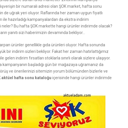
ı alışverişin bir numaralı adresi olan ŞOK market, hafta sonu
n de uğrak yeri oluyor. Raflarında her zaman uygun fiyatlı
rı ile hazırladığı kampanyalardan da ekstra indirim
ri neler? Bu hafta ŞOK markette hangi ürünler indirimde olacak?
ların yanıtı sizi haberimizin devamında bekliyor…
arpan ürünler genellikle gıda ürünleri oluyor. Hafta sonunda
ük bir indirim sizleri bekliyor. Fakat her zaman hatırlattığımız
 gelen indirim fırsatları stoklarla sınırlı olarak sizlere ulaşıyor.
ka kampanyanın başladığı gün bir mağazaya uğramanız da
i görüş ve önerilerinizi sitemizin yorum bölümünden bizlerle ve
 aktüel hafta sonu kataloğu
içerisinde hangi ürünler indirimde