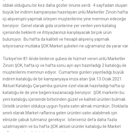
iddialı olduğunu bir kez daha gözler önüne serdi. 4 sayfadan oluşan
büyük bir indirim kampanyası hazırlayan ünlü Marketler Zinciri hafta
içi alışverişini yapmak isteyen müşterilerine yine memnun edeceğe
benziyor. Genel olarak gıda ürünlerine yer verilen yeni katalog
içerisinde beklenti ve ihtiyaçlarınızı karşılayacak birçok ürün
bulunuyor. Bu hafta da kaliteli ve hesaplı alışveriş yapmak
istiyorsanız mutlaka ŞOK Market şubeleri ne uğramanız da yarar var.
Türkiye’nin 81 ilinde binlerce şubesi ile hizmet veren ünlü Marketler
Zinciri ŞOK, hafta içi ve hafta sonu ayrı ayrı hazırladığı 2 kataloğu ile
müşterilerini memnun ediyor. Cumartesi günleri yayınladığı büyük
indirim kataloğu ile bir kampanyaya imza atan Şok 13 Ocak 2021
Aktüel Kataloğu Çarşamba gününe özel olarak hazırladığı hafta içi
kataloğu ile de yine beğeni kazanacağı benziyor. ŞOK marketin bu
yeni kataloğu içerisinde birbirinden güzel ve kaliteli ürünleri bulmak
Üstelik ürünleri oldukça uygun fiyata satın almak mümkün. Stoklarla
sınırlı olarak Market raflarına gelen ürünleri satın alabilmek için
elinizde çabuk tutmanız gerekiyor. İsterseniz defa daha fazla
uzatmayalım ve bu hafta ŞOK aktüel ürünler kataloğu ile Market