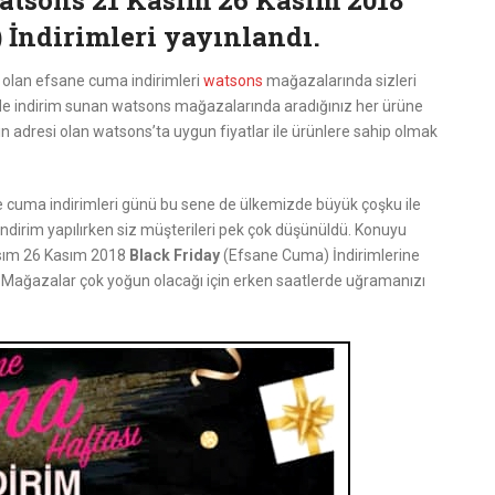
atsons 21 Kasım 26 Kasım 2018
 İndirimleri yayınlandı.
k olan efsane cuma indirimleri
watsons
mağazalarında sizleri
nde indirim sunan watsons mağazalarında aradığınız her ürüne
mın adresi olan watsons’ta uygun fiyatlar ile ürünlere sahip olmak
 cuma indirimleri günü bu sene de ülkemizde büyük çoşku ile
a indirim yapılırken siz müşterileri pek çok düşünüldü. Konuyu
asım 26 Kasım 2018
Black Friday
(Efsane Cuma) İndirimlerine
z. Mağazalar çok yoğun olacağı için erken saatlerde uğramanızı