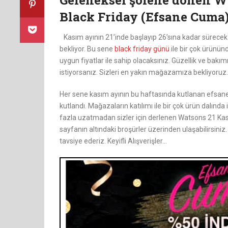
Geleneksel şölene dönen W
Black Friday (Efsane Cuma)
Kasım ayının 21’inde başlayıp 26’sına kadar sürece
bekliyor. Bu sene
black friday günü
ile bir çok ürünü
uygun fiyatlar ile sahip olacaksınız. Güzellik ve bakı
istiyorsanız. Sizleri en yakın mağazamıza bekliyoruz.
Her sene kasım ayının bu haftasında kutlanan efsane
kutlandı. Mağazaların katılımı ile bir çok ürün dalınd
fazla uzatmadan sizler için derlenen Watsons 21 K
sayfanın altındaki broşürler üzerinden ulaşabilirsini
tavsiye ederiz. Keyifli Alışverişler…