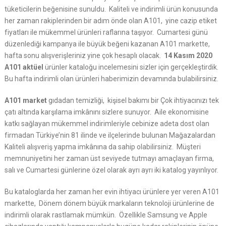
tüketicilerin beğenisine sunuldu. Kaliteli ve indirimli ürün konusunda
her zaman rakiplerinden bir adım önde olan A101, yine cazip etiket
fiyatları ile mükemmel ürünleri raflarına taşıyor. Cumartesi günü
düzenlediği kampanya ile büyük beğeni kazanan A101 markette,
hafta sonu alışverişleriniz yine çok hesaplı olacak.
14 Kasım 2020
A101 aktüel
ürünler kataloğu incelemesini sizler için gerçekleştirdik.
Bu hafta indirimli olan ürünleri haberimizin devamında bulabilirsiniz.
A101 market
gıdadan temizliği, kişisel bakımı bir Çok ihtiyacınızı tek
çatı altında karşılama imkânını sizlere sunuyor. Aile ekonomisine
katkı sağlayan mükemmel indirimleriyle cebinize adeta dost olan
firmadan Türkiye’nin 81 ilinde ve ilçelerinde bulunan Mağazalardan
Kaliteli alışveriş yapma imkânına da sahip olabilirsiniz. Müşteri
memnuniyetini her zaman üst seviyede tutmayı amaçlayan firma,
salı ve Cumartesi günlerine özel olarak ayrı ayrı iki katalog yayınlıyor.
Bu kataloglarda her zaman her evin ihtiyacı ürünlere yer veren A101
markette, Dönem dönem büyük markaların teknoloji ürünlerine de
indirimli olarak rastlamak mümkün. Özellikle Samsung ve Apple