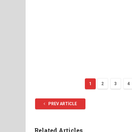
1
2
3
4
PREV ARTICLE
Related Articles