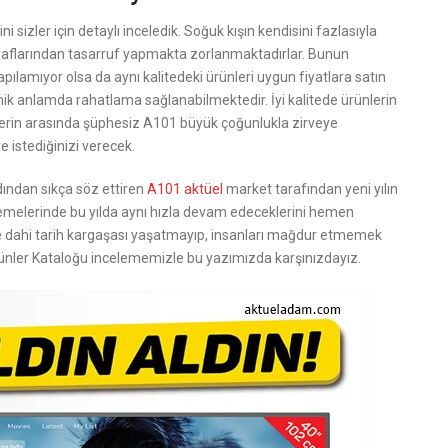
 sizler için detaylı inceledik. Soğuk kışın kendisini fazlasıyla
sraflarından tasarruf yapmakta zorlanmaktadırlar. Bunun
apılamıyor olsa da aynı kalitedeki ürünleri uygun fiyatlara satın
k anlamda rahatlama sağlanabilmektedir. İyi kalitede ürünlerin
tlerin arasında şüphesiz A101 büyük çoğunlukla zirveye
istediğinizi verecek.
dından sıkça söz ettiren
A101 aktüel
market tarafından yeni yılın
elemelerinde bu yılda aynı hızla devam edeceklerini hemen
e dahi tarih kargaşası yaşatmayıp, insanları mağdur etmemek
ler Kataloğu incelememizle bu yazımızda karşınızdayız.