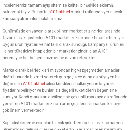
incelememizi tamamlayıp sitemize kaliteli bir şekilde eklemiş
bulunmaktayız. Bu hafta
a101 aktüel
market raflarında yer alacak
kampanyalı ürünleri bulabilirsiniz.
Günümüzde en yaygın olarak bilinen marketler zincirleri arasında
favori olarak gösterilen A101 marketler zincirinde fırsatlar bitmiyor.
Uygun ürün fiyatları ve haftalık olarak sunduğu kampanyalı ürünleri
ile her tüketiciye hitap eden bir marketler zinciri olan A101
neredeyse her bölgede hizmetine devam etmektedir.
Marka olarak belirledikleri misyondan hiç vazgeçmeden amaçları
doğrultusunda hizmet vererek gün geçtikçe daha da büyüyen bir
değer olan
A101 aktüel
ailesi kendilerini halkın yerine koyarak
fiyatlarını belirliyor ve bunları siz değerli tüketicilerin beğenisine
sunuyor. Kendi markaları dahilinde bir çok ünlü markaya da raflarında
yer veren A101 marketler zinciri ürün çeşitlerini sunarken kaliteye
çok önem vermektedir.
Kapitalist sisteme esir olan bir çok şirketten farklı olarak tamamen
ülkemizdeki gelir seviyesine dikkat edip , kar amacını en minimum