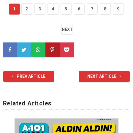
1
2
3
4
5
6
7
8
9
NEXT
PREV ARTICLE
NEXT ARTICLE
Related Articles